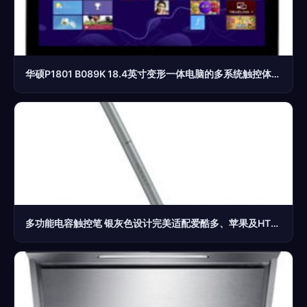
华硕P1801 B089K 18.4英寸变形一体电脑的多系统触控体验评测
多功能电容触控笔 银灰色设计完美适配爱酷多、苹果及HTC平板设备