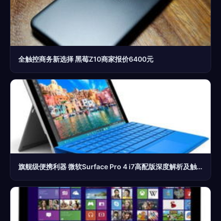
全触控商务新选择 黑莓Z10商家报价6400元
旗舰级便携利器 微软Surface Pro 4 i7高配版深度解析及触控体验